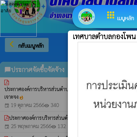
เทศบาลตำบลก
apps
อำเภอนาตาล จังหวัดอุบลราชธานี
เมนูหลัก
เทศบาลตำบลกองโพน
arrow_back_ios
ยินดีต้อนรั
กลับเมนูหลัก
ประกาศจัดซื้อจัดจ้าง
chat_bubble
ประกาศองค์การบริหารส่วนตำบลกองโพน เรื่อง ประกาศรายชื่อผู้ช
เจาะจง
whatshot
19 ตุลาคม 2566
340
event
visibility
ประกาศองค์การบริหารส่วนตำบลกองโพน เรื่อง ประกาศรายชื่อผู้
25 พฤษภาคม 2566
132
event
visibility