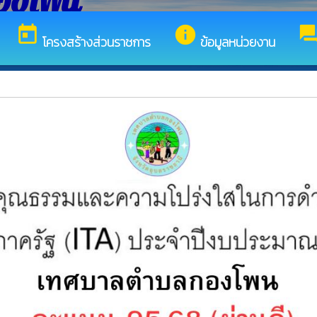
องโพน
today
info
for
โครงสร้างส่วนราชการ
ข้อมูลหน่วยงาน
บสู่เว็บไซต์ของ เทศบาลตำบลกองโพน
นะการเสนอราคา จ้างเหมาบริการทั่วไปในการทำความสะอาด ตัดหญ้า ต
ชนะการเสนอราคา ซื้อวัสดุอื่นๆ โดยวิธีเฉพาะเจาะจง
whatshot