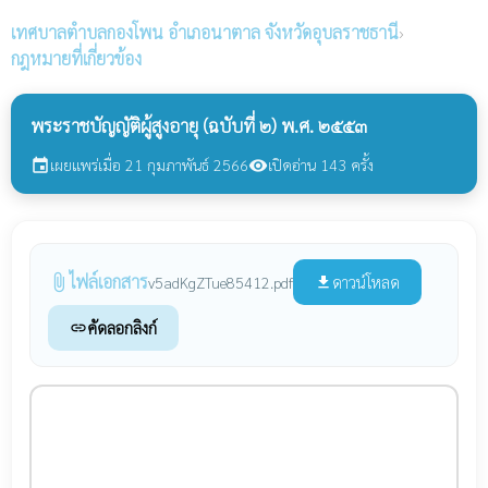
เทศบาลตำบลกองโพน
อำเภอนาตาล จังหวัดอุบลราชธานี
›
กฎหมายที่เกี่ยวข้อง
พระราชบัญญัติผู้สูงอายุ (ฉบับที่ ๒) พ.ศ. ๒๕๕๓
เผยแพร่เมื่อ 21 กุมภาพันธ์ 2566
เปิดอ่าน 143 ครั้ง
event
visibility
ไฟล์เอกสาร
attach_file
ดาวน์โหลด
v5adKgZTue85412.pdf
file_download
คัดลอกลิงก์
link