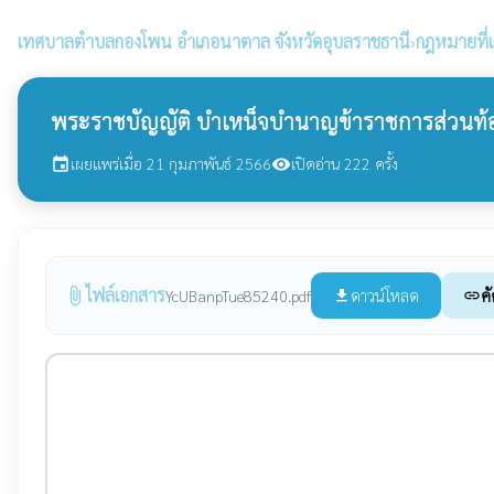
เทศบาลตำบลกองโพน
อำเภอนาตาล จังหวัดอุบลราชธานี
›
กฎหมายที่เก
พระราชบัญญัติ บำเหน็จบำนาญข้าราชการส่วนท้องถิ
เผยแพร่เมื่อ 21 กุมภาพันธ์ 2566
เปิดอ่าน 222 ครั้ง
event
visibility
ไฟล์เอกสาร
attach_file
ดาวน์โหลด
คั
YcUBanpTue85240.pdf
file_download
link