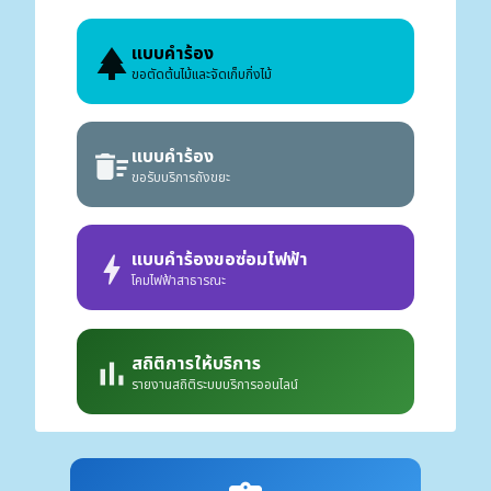
แบบคำร้อง
park
ขอตัดต้นไม้และจัดเก็บกิ่งไม้
แบบคำร้อง
delete_sweep
ขอรับบริการถังขยะ
แบบคำร้องขอซ่อมไฟฟ้า
bolt
โคมไฟฟ้าสาธารณะ
สถิติการให้บริการ
bar_chart
รายงานสถิติระบบบริการออนไลน์