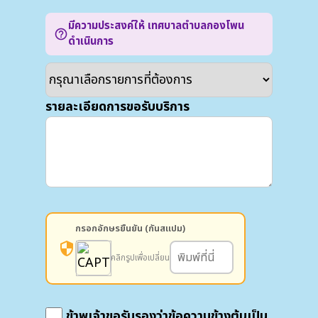
มีความประสงค์ให้ เทศบาลตำบลกองโพน
help_outline
ดำเนินการ
รายละเอียดการขอรับบริการ
กรอกอักษรยืนยัน (กันสแปม)
security
คลิกรูปเพื่อเปลี่ยน
ข้าพเจ้าขอรับรองว่าข้อความข้างต้นเป็น