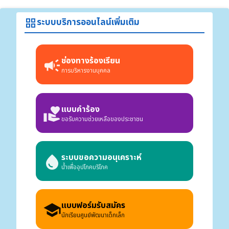
ระบบบริการออนไลน์เพิ่มเติม
grid_view
ช่องทางร้องเรียน
campaign
การบริหารงานบุคคล
แบบคำร้อง
volunteer_activism
ขอรับความช่วยเหลือของประชาชน
ระบบขอความอนุเคราะห์
water_drop
น้ำเพื่ออุปโภคบริโภค
แบบฟอร์มรับสมัคร
school
นักเรียนศูนย์พัฒนาเด็กเล็ก